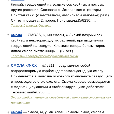
Липкий, твердеющий на воздухе сок хвойных и нек рых
других растений. Сосновая с. Ископаемая с. (янтарь).
Пристал как с. (о неотвязном, назойливом человеке; разг.).
Синтетическая с. 2. перен. Приставала,&#8230; …
Толковый словарь Ожегова
смола
— СМОЛА, ы, мн смолы, ж Липкий пахучий сок
7
хвойных и некоторых других растений, при выделении
твердеющий на воздухе. К лезвию топора белым жиром
липла смола лиственницы… (В. Аст.) …
Толковый словарь русских существительных
СМОЛА КФ-СХ
— &#8211; представляет собой
8
водорастворимую карбамидоформальдегидную смолу.
Применяется в качестве основного компонента связующего
в производстве стеклохолста. Смола хорошо совмещается
с модифицирующими и стабилизирующими добавками.
Техническая&#8230; …
Энциклопедия терминов, определений и пояснений строительных
материалов
смола́
— смола, ы, у; мн. (спец.) смолы, смол, смолам …
9