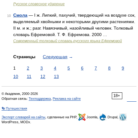
Русское словесное ударение
Смола
— I ж. Липкий, пахучий, твердеющий на воздухе сок,
10
выделяемый хвойными и некоторыми другими растениями.
II м. и ж.; разг. Навязчивый, назойливый человек. Толковый
словарь Ефремовой. Т. Ф. Ефремова. 2000 …
Современный толковый словарь русского языка Ефремовой
Страницы
Следующая
→
1
2
3
4
5
6
7
8
9
10
11
12
13
© Академик, 2000-2026
18+
Обратная связь:
Техподдержка
,
Реклама на сайте
👣 Путешествия
Экспорт словарей на сайты
, сделанные на PHP,
Joomla,
Drupal,
WordPress, MODx.