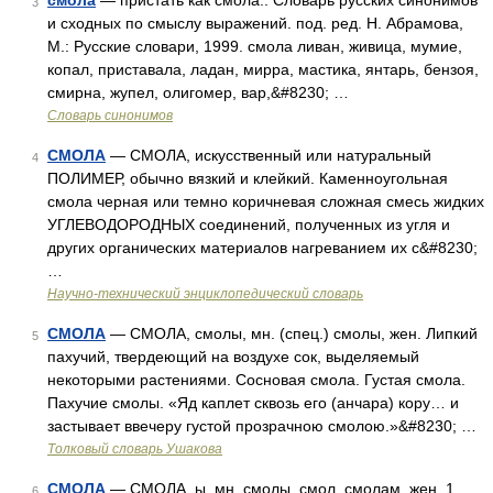
смола
— пристать как смола.. Словарь русских синонимов
3
и сходных по смыслу выражений. под. ред. Н. Абрамова,
М.: Русские словари, 1999. смола ливан, живица, мумие,
копал, приставала, ладан, мирра, мастика, янтарь, бензоя,
смирна, жупел, олигомер, вар,&#8230; …
Словарь синонимов
СМОЛА
— СМОЛА, искусственный или натуральный
4
ПОЛИМЕР, обычно вязкий и клейкий. Каменноугольная
смола черная или темно коричневая сложная смесь жидких
УГЛЕВОДОРОДНЫХ соединений, полученных из угля и
других органических материалов нагреванием их с&#8230;
…
Научно-технический энциклопедический словарь
СМОЛА
— СМОЛА, смолы, мн. (спец.) смолы, жен. Липкий
5
пахучий, твердеющий на воздухе сок, выделяемый
некоторыми растениями. Сосновая смола. Густая смола.
Пахучие смолы. «Яд каплет сквозь его (анчара) кору… и
застывает ввечеру густой прозрачною смолою.»&#8230; …
Толковый словарь Ушакова
СМОЛА
— СМОЛА, ы, мн. смолы, смол, смолам, жен. 1.
6