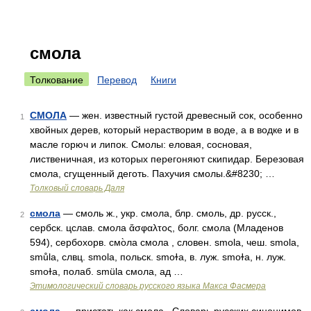
смола
Толкование
Перевод
Книги
СМОЛА
— жен. известный густой древесный сок, особенно
1
хвойных дерев, который нерастворим в воде, а в водке и в
масле горюч и липок. Смолы: еловая, сосновая,
лиственичная, из которых перегоняют скипидар. Березовая
смола, сгущенный деготь. Пахучия смолы.&#8230; …
Толковый словарь Даля
смола
— смоль ж., укр. смола, блр. смоль, др. русск.,
2
сербск. цслав. смола ἄσφαλτος, болг. смола (Младенов
594), сербохорв. смо̀ла смола , словен. smola, чеш. smola,
smůla, слвц. smola, польск. smоɫа, в. луж. smоɫа, н. луж.
smoɫa, полаб. smülа смола, ад …
Этимологический словарь русского языка Макса Фасмера